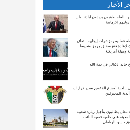
ر الأخبار
هو : الفلسطينيون يريدون ابادتنا ولن
دولتهم الارهابية
 عمانية ومؤشرات إيجابية: اتفاق
 لإعادة فتح مضيق هرمز بشروط
ية ومهلة أمريكية
 خالد الكيالي في ذمة الله
ن .. لجنة أوضاع اللاعبين تصدر قرارات
ندية المحترفين
 معان يطالبون بتأجيل زيارة شعبية
لمدينة على خلفية قضية النائب
بق حسن الرياطي