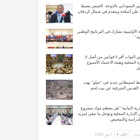
ر السوداني بالدوحة: الجيش يضبط
فان
ة الأولمبية تشارك في البرنامج الوطني
ة”
مجلس النواب أقر 4 قوانين من أصل 6..
رة المحلية وهيئة الاعتماد الأسبوع
ل
استيطاني جديد في “جيلو” يهدد
القدس الشرقية عن بيت لحم
ارية النيابية” تُقر معظم مواد مشروع
 الإدارة المحلية وتؤجل ما تبقى لمزيد
دراسة والتمحيص
ابق
التالي
1 من 9٬815