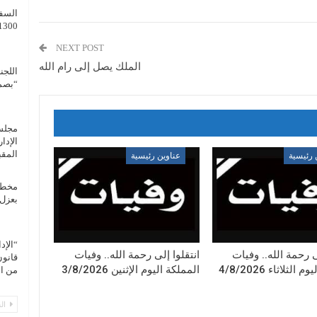
السفي
1300 طن أسلحة ويتقدم في شمال كرد
NEXT POST
الملك يصل إلى رام الله
اللجن
“بصم
الإدا
المقب
 رئيسية
عناوين رئيسية
مخطط 
بعزل 
“الإد
ى رحمة الله.. وفيات
انتقلوا إلى رحمة الله.. وفيات
قانون
الثلاثاء 4/8/2026
المملكة اليوم الإثنين 3/8/2026
من ال
الس