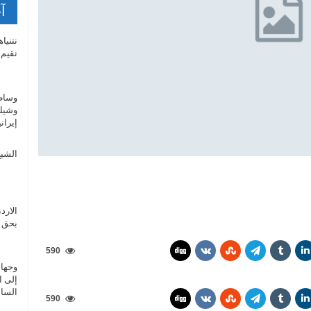
آخ
نتنيا
نقيم 
وساطة
وشيك
إيران
الشيخ
الارد
بحق أ
590
وجهاء
إلى ا
السا
590