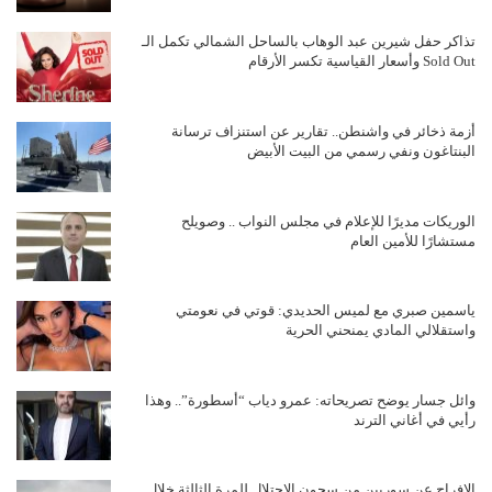
تذاكر حفل شيرين عبد الوهاب بالساحل الشمالي تكمل الـ
Sold Out وأسعار القياسية تكسر الأرقام
أزمة ذخائر في واشنطن.. تقارير عن استنزاف ترسانة
البنتاغون ونفي رسمي من البيت الأبيض
الوريكات مديرًا للإعلام في مجلس النواب .. وصويلح
مستشارًا للأمين العام
ياسمين صبري مع لميس الحديدي: قوتي في نعومتي
واستقلالي المادي يمنحني الحرية
وائل جسار يوضح تصريحاته: عمرو دياب “أسطورة”.. وهذا
رأيي في أغاني الترند
الإفراج عن سوريين من سجون الاحتلال للمرة الثالثة خلال