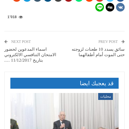
1٬018
NEXT POST
PREV POST
سائق يسدد 10 طعنات لزوجته
اسماء المدعوين لحضور
حتى الموت أمام أطفالهما
الامتحان التنافسي الالكتروني
بتاريخ 11/12/2017 ….
قد يعجبك ايضا
محليات