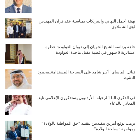
تهنئة أجمل التهاني والتبريكات بمناسبة عقد قران المهندس
لؤي الشملاوي
جاهة برئاسة الشيخ الحويان إلى ديوان العواودة: عطوة
عشائرية 6 شهور في قضية مقتل ماجدة العواودة
قبائل الماساي” أكبر شاهد على السياحة المستدامة..محمود
النشيط
في الذكرى الـ11 لرحيله.. الأردنيون يستذكرون الإعلامي نايف
المعاني بالدعاء
ترمب يوقع أمرين تنفيذيين لتقييد “حق المواطنة بالولادة”
ومواجهة “سياحة الولادة”