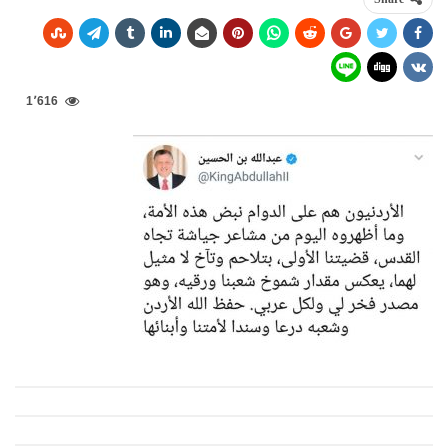
1٬616