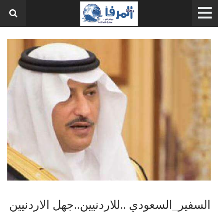
السفير_السعودي ..للاردنيين..جهل الاردنيين