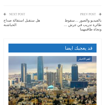
NEXT POST
PREV POST
بالفيديو والصور …سقوط
هل ستقبل استقالة صداح
طائرة تدريب في جرش …
الحباشنة
ونجاة طاقمهما
قد يعجبك ايضا
اهم الاخبار