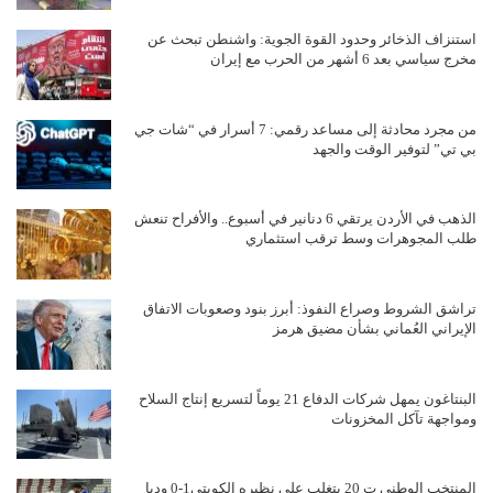
استنزاف الذخائر وحدود القوة الجوية: واشنطن تبحث عن
مخرج سياسي بعد 6 أشهر من الحرب مع إيران
من مجرد محادثة إلى مساعد رقمي: 7 أسرار في “شات جي
بي تي” لتوفير الوقت والجهد
الذهب في الأردن يرتقي 6 دنانير في أسبوع.. والأفراح تنعش
طلب المجوهرات وسط ترقب استثماري
تراشق الشروط وصراع النفوذ: أبرز بنود وصعوبات الاتفاق
الإيراني العُماني بشأن مضيق هرمز
البنتاغون يمهل شركات الدفاع 21 يوماً لتسريع إنتاج السلاح
ومواجهة تآكل المخزونات
المنتخب الوطني ت 20 يتغلب على نظيره الكويتي1-0 وديا