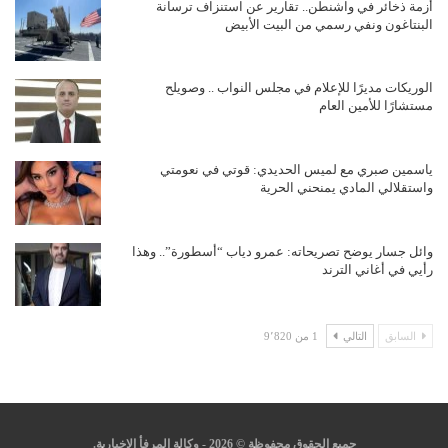
أزمة ذخائر في واشنطن.. تقارير عن استنزاف ترسانة
البنتاغون ونفي رسمي من البيت الأبيض
الوريكات مديرًا للإعلام في مجلس النواب .. وصويلح
مستشارًا للأمين العام
ياسمين صبري مع لميس الحديدي: قوتي في نعومتي
واستقلالي المادي يمنحني الحرية
وائل جسار يوضح تصريحاته: عمرو دياب “أسطورة”.. وهذا
رأيي في أغاني الترند
السابق
التالي
1 من 9٬820
جميع الحقوق محفوظة © 2026 - وكالة المرفأ الإخبارية.