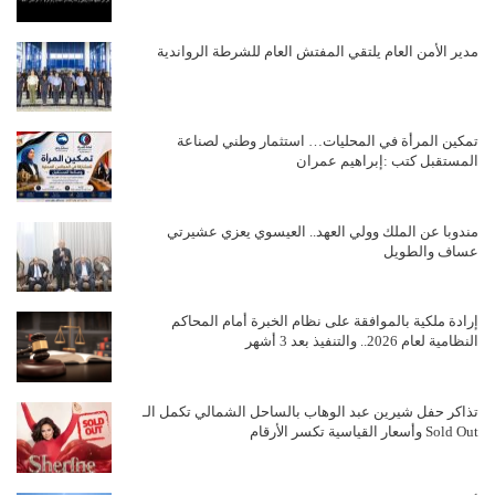
مدير الأمن العام يلتقي المفتش العام للشرطة الرواندية
تمكين المرأة في المحليات… استثمار وطني لصناعة
المستقبل كتب :إبراهيم عمران
مندوبا عن الملك وولي العهد.. العيسوي يعزي عشيرتي
عساف والطويل
إرادة ملكية بالموافقة على نظام الخبرة أمام المحاكم
النظامية لعام 2026.. والتنفيذ بعد 3 أشهر
تذاكر حفل شيرين عبد الوهاب بالساحل الشمالي تكمل الـ
Sold Out وأسعار القياسية تكسر الأرقام