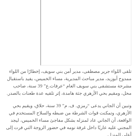
تلقى اللواء جرير مصطفى، مدير أمن بني سويف، إخطارًا من اللواء
ممدوح أبوزيد، مدير مباحث المديرية، مساء الخميس، يفيد باستقبال
مشرحة مستشفى بني سويف العام “عرفات.ع” 39 سنة، صاحب
محل، ومقيم بحي الأزهري جثة هامدة، إثر تلقيه عدة طعنات بالصدر.
وتبين أن الجاني يدعى “رمزي. ف. م” 39 سنة، حلاق، ويقيم بحي
الأزهري، وتمكنت قوات الشرطة من ضبطه والسلاح المستخدم في
الواقعة، أن الجاني عاد لمنزله بشكل مفاجئ مساء الخميس، ليجد
المجني عليه عاريًا داخل غرفة نومه في حضور الزوجة التي فرت إلى
أعلى المنزل.