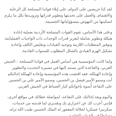
لقد كنا حريصين على الدوام، على إيلاء قواتنا المسلحة كل الرعاية
والاهتمام، والعمل على تحديثها وتطوير قدراتها وتزويـدها بكل ما يـلزم
لتمكينها من النهوض بمسؤولياتها الجسيمة.
وعلى هذا الأساس، تقوم القوات المسلحة الأردنية بعملية إعادة
هيكلة وتطوير شاملة لتعزيز قدرات الوحدات ذات الواجبات العملياتية،
وتوفير المتطلبات اللازمة وتوحيد القيادات وتقليص الكلف وإعادة
تشكيل الهرم القيادي بالشكل المطلوب للسنوات القادمة.
ولما كانت المؤسسية هي أساس العمل في قواتنا المسلحة – الجيش
العربي، والقاعدة التي يستند إليها في مسيرة التحديث والتطوير
وإعادة الهيكلة، فقد اقتضت هذه المؤسسية وإعادة الهيكلة إحالتكم
أنت وسمو الأمير فيصل بن الحسين، وسمو الأمير علي بن الحسين
على التقاعد أُسوة بإخوانكم كبار الضباط في الجيش العربي.
واليوم وبعد إحالتك على التقاعد، لمواصلة عطائك في مواقع أخرى،
فإنني أعرب لك عن اعتزازي بك وتقديري لما قدمته من خدمات،
سكرتيرا عسكريا لجلالة المغفور له الملك الحسين طيب الله ثراه،
وضابطا في القوات الخاصة.