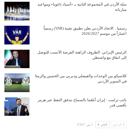
سلة الأردن في المجموعة الثانية بـ «آسياد ناغويا» ومواعيد
مبارياته
رسميا .. الاتحاد الأردني يعلن تطبيق تقنية (VAR) رسمياً
اعتباراً من موسم 2026/2027
الرئيس الإيراني: الظروف الراهنة الفرصة الأنسب للتوصل
إلى اتفاق مع واشنطن
كلاسيكو بين الوحدات والفيصلي وديربي بين الحسين والرمثا
في السوبر الأردني
نائب ترامب : إيران أبلغتنا بالسماح بتدفق النفط عبر هرمز
بأقصى قدر
السابق
التالي
1 من 9٬827