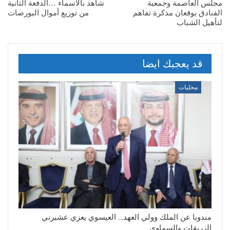
مجلس العاصمة وجمعية
شاهد بالاسماء …الدفعة الثانية
الفنادق يوقعان مذكرة تفاهم
من توزيع أموال البورصات
لتأهيل الشباب
قد يعجبك ايضا
محليات
مندوبا عن الملك وولي العهد… العيسوي يعزي عشيرني
الزريقات والسماوي