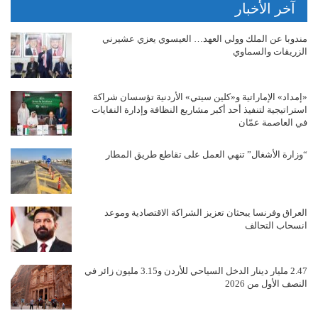
آخر الأخبار
مندوبا عن الملك وولي العهد… العيسوي يعزي عشيرني
الزريقات والسماوي
«إمداد» الإماراتية و«كلين سيتي» الأردنية تؤسسان شراكة
استراتيجية لتنفيذ أحد أكبر مشاريع النظافة وإدارة النفايات
في العاصمة عمّان
“وزارة الأشغال” تنهي العمل على تقاطع طريق المطار
العراق وفرنسا يبحثان تعزيز الشراكة الاقتصادية وموعد
انسحاب التحالف
2.47 مليار دينار الدخل السياحي للأردن و3.15 مليون زائر في
النصف الأول من 2026