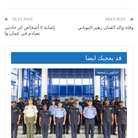
NEXT POST
PREV POST
وفاة والد الفنان زهير النوباني
إصابة 8 أشخاص اثر حادثي
تصادم في عمان وا
قد يعجبك ايضا
عناوين رئيسية