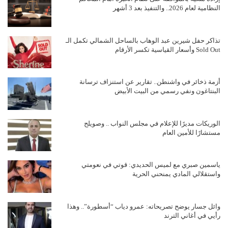
النظامية لعام 2026.. والتنفيذ بعد 3 أشهر
تذاكر حفل شيرين عبد الوهاب بالساحل الشمالي تكمل الـ
Sold Out وأسعار القياسية تكسر الأرقام
أزمة ذخائر في واشنطن.. تقارير عن استنزاف ترسانة
البنتاغون ونفي رسمي من البيت الأبيض
الوريكات مديرًا للإعلام في مجلس النواب .. وصويلح
مستشارًا للأمين العام
ياسمين صبري مع لميس الحديدي: قوتي في نعومتي
واستقلالي المادي يمنحني الحرية
وائل جسار يوضح تصريحاته: عمرو دياب “أسطورة”.. وهذا
رأيي في أغاني الترند