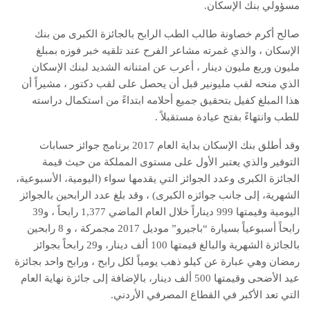
مسؤولي بنك الإسكان.
صالح أكرم خصاونة طالب الطب الرابح بالجائزة الكبرى من بنك
الإسكان ، والذي غمرته مشاعر الفرح عند تلقيه خبر فوزه بمبلغ
مليون وربع مليون دينار ، أعرب عن امتنانه الشديد لبنك الإسكان
الذي منحه لقب مليونير قبل أن يحصل على لقب دكتور ، مشيراً أن
هذا المبلغ كفيل بتحقيق جميع أحلامه ابتداءً من استكمال دراسته
للطب وانتهاءً بفتح عيادة مستقبلاً .
وقد أطلق بنك الإسكان بداية العام 2017 برنامج جوائز حسابات
التوفير والذي يعتبر الأول على مستوى المملكة من حيث قيمة
الجائزة الكبرى وعدد الجوائز التي يقدمها سواء (اليومية، الأسبوعية،
الشهرية، إلى جانب جوائزه الكبرى) ، وقد بلغ عدد الرابحين بالجوائز
اليومية وقيمتها 999 ديناراً خلال العام الماضي 1,377 رابحاً ، و39
رابحاً أسبوعياً بسيارة “باجيرو” موديل 2017 مجمركة ، و 8 رابحين
بالجائزة الشهرية والبالغ قيمتها 100 ألف دينار، و29 رابحاً بجوائز
رمضان وهي عبارة عن كيلو ذهب يومياً لكل رابح ، ورابح واحد بجائزة
عيد الأضحى وقيمتها 500 ألف دينار، بالإضافة إلى جائزة نهاية العام
التي تعد الأكبر في القطاع المصرفي الأردني.