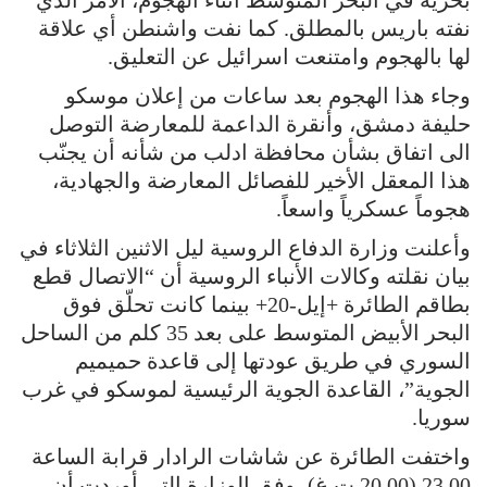
نفته باريس بالمطلق. كما نفت واشنطن أي علاقة
لها بالهجوم وامتنعت اسرائيل عن التعليق.
وجاء هذا الهجوم بعد ساعات من إعلان موسكو
حليفة دمشق، وأنقرة الداعمة للمعارضة التوصل
الى اتفاق بشأن محافظة ادلب من شأنه أن يجنّب
هذا المعقل الأخير للفصائل المعارضة والجهادية،
هجوماً عسكرياً واسعاً.
وأعلنت وزارة الدفاع الروسية ليل الاثنين الثلاثاء في
بيان نقلته وكالات الأنباء الروسية أن “الاتصال قطع
بطاقم الطائرة +إيل-20+ بينما كانت تحلّق فوق
البحر الأبيض المتوسط على بعد 35 كلم من الساحل
السوري في طريق عودتها إلى قاعدة حميميم
الجوية”، القاعدة الجوية الرئيسية لموسكو في غرب
سوريا.
واختفت الطائرة عن شاشات الرادار قرابة الساعة
23,00 (20,00 ت غ)، وفق الوزارة التي أوردت أن