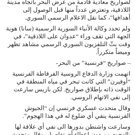
لصواريخ معادية قادمة من عرض البحر باتجاه مدينة
اللاذقية، وتعترض عدداً منها قبل الوصول إلى
أهدافها”، كما نقل الاعلام الرسمي السوري.
ولم تحدد وكالة الأنباء السورية الرسمية (سانا) هوية
الجهة التي تقف وراء “عدوان على اللاذقية”، في
وقت بثّ التلفزيون السوري الرسمي مشاهد تظهر
وميضاً متكرراً.
– صواريخ “فرنسية” من البحر-
اتهمت وزارة الدفاع الروسية الفرقاطة الفرنسية
“أوفيرن” التي كانت تبحر في مياه المنطقة في
الوقت ذاته بإطلاق صواريخ. لكن باريس سارعت
إلى نفي الاتهام الروسي.
وقال متحدث عسكري فرنسي إن “الجيوش
الفرنسية ينفي أي ضلوع له في هذا الهجوم”.
وسارعت واشنطن بدورها الى نفي أي علاقة لها
بالهجوم من دون اعطاء أي تفاصيل. وقال متحدث