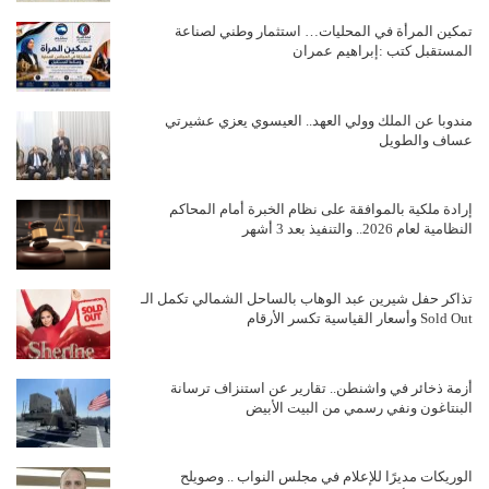
تمكين المرأة في المحليات… استثمار وطني لصناعة
المستقبل كتب :إبراهيم عمران
مندوبا عن الملك وولي العهد.. العيسوي يعزي عشيرتي
عساف والطويل
إرادة ملكية بالموافقة على نظام الخبرة أمام المحاكم
النظامية لعام 2026.. والتنفيذ بعد 3 أشهر
تذاكر حفل شيرين عبد الوهاب بالساحل الشمالي تكمل الـ
Sold Out وأسعار القياسية تكسر الأرقام
أزمة ذخائر في واشنطن.. تقارير عن استنزاف ترسانة
البنتاغون ونفي رسمي من البيت الأبيض
الوريكات مديرًا للإعلام في مجلس النواب .. وصويلح