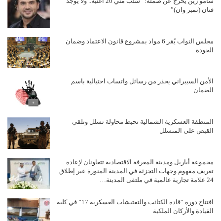
سامو زين يخرج عن صمته: “سُلب مني 20 أغنية.. ولا يوجد
فنان (نمبر وان)”
مجلس النواب يُقر 6 مواد بمشروع قانون الاعتماد وضمان
الجودة
الأمن السيبراني يحذر من رسائل واتساب احتيالية باسم
الضمان
المنطقة العسكرية الشمالية تحبط محاولة تسلل وتلقي
القبض على المتسلل
مجموعة أباريل ومدينة المعرفة الاقتصادية تتعاونان لإعادة
تعريف مفهوم وجهات التجزئة في المدينة المنورة عبر إطلاق
24 علامة تجارية عالمية في ملتقى المدينة…
افتتاح دورة “قادة الكتائب والتفتيشات العسكرية 17” في كلية
القيادة والأركان الملكية