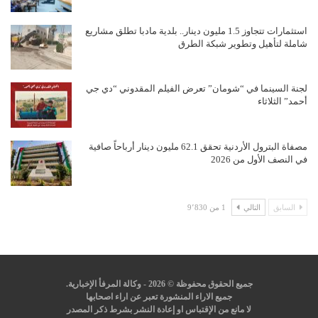
استثمارات تتجاوز 1.5 مليون دينار.. بلدية مادبا تطلق مشاريع
شاملة لتأهيل وتطوير شبكة الطرق
لجنة السينما في “شومان” تعرض الفيلم المقدوني “دي جي
أحمد” الثلاثاء
مصفاة البترول الأردنية تحقق 62.1 مليون دينار أرباحاً صافية
في النصف الأول من 2026
السابق
التالي
1 من 9٬830
جميع الحقوق محفوظة © 2026 - وكالة المرفأ الإخبارية.
جميع الاراء المنشورة تعبر عن اراء اصحابها
لا مانع من الإقتباس او إعادة النشر بشرط ذكر المصدر