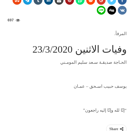
697
المرفأ.
وفيات الاثنين 23/3/2020
الحـاجة صديقـة سـعد سليم المومـني
يوسف حبيب اسـحق – عمـان
“إنّا لله وإنّا إليه راجعون”
Share