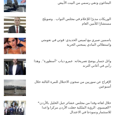
البنتاغون ونفي رسمي من البيت الأبيض
الوريكات مديرًا للإعلام في مجلس النواب .. وصويلح
مستشارًا للأمين العام
ياسمين صبري مع لميس الحديدي: قوتي في نعومتي
واستقلالي المادي يمنحني الحرية
وائل جسار يوضح تصريحاته: عمرو دياب “أسطورة”.. وهذا
رأيي في أغاني الترند
الإفراج عن سوريين من سجون الاحتلال للمرة الثالثة خلال
أسبوعين
خلال لقائه وفدا من مجلس عشائر جبل الخليل بالأردن*
*العيسوي: الرؤية الملكية جعلت الأردن مركزا واعدا
للاستثمار ونموذجا في الاعتدال