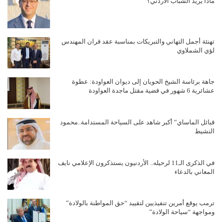
ماذا يريد الشباب الأردني؟
تهنئة أجمل التهاني والتبريكات بمناسبة عقد قران المهندس
لؤي الشملاوي
جاهة برئاسة الشيخ الحويان إلى ديوان العواودة: عطوة
عشائرية 6 شهور في قضية مقتل ماجدة العواودة
قبائل الماساي” أكبر شاهد على السياحة المستدامة..محمود
النشيط
في الذكرى الـ11 لرحيله.. الأردنيون يستذكرون الإعلامي نايف
المعاني بالدعاء
ترمب يوقع أمرين تنفيذيين لتقييد “حق المواطنة بالولادة”
ومواجهة “سياحة الولادة”