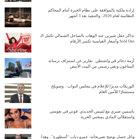
إرادة ملكية بالموافقة على نظام الخبرة أمام المحاكم
النظامية لعام 2026.. والتنفيذ بعد 3 أشهر
تذاكر حفل شيرين عبد الوهاب بالساحل الشمالي تكمل الـ
Sold Out وأسعار القياسية تكسر الأرقام
أزمة ذخائر في واشنطن.. تقارير عن استنزاف ترسانة
البنتاغون ونفي رسمي من البيت الأبيض
الوريكات مديرًا للإعلام في مجلس النواب .. وصويلح
مستشارًا للأمين العام
ياسمين صبري مع لميس الحديدي: قوتي في نعومتي
واستقلالي المادي يمنحني الحرية
وائل جسار يوضح تصريحاته: عمرو دياب “أسطورة”.. وهذا