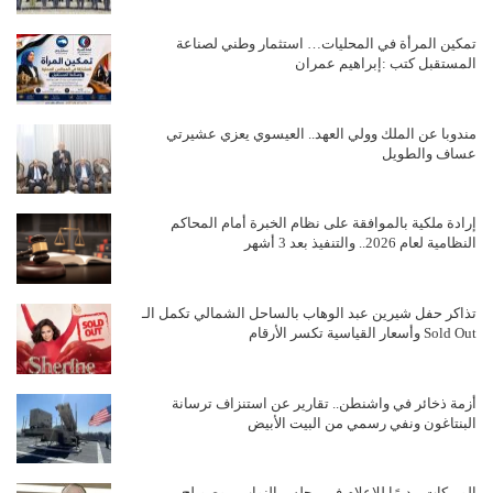
تمكين المرأة في المحليات… استثمار وطني لصناعة
المستقبل كتب :إبراهيم عمران
مندوبا عن الملك وولي العهد.. العيسوي يعزي عشيرتي
عساف والطويل
إرادة ملكية بالموافقة على نظام الخبرة أمام المحاكم
النظامية لعام 2026.. والتنفيذ بعد 3 أشهر
تذاكر حفل شيرين عبد الوهاب بالساحل الشمالي تكمل الـ
Sold Out وأسعار القياسية تكسر الأرقام
أزمة ذخائر في واشنطن.. تقارير عن استنزاف ترسانة
البنتاغون ونفي رسمي من البيت الأبيض
الوريكات مديرًا للإعلام في مجلس النواب .. وصويلح