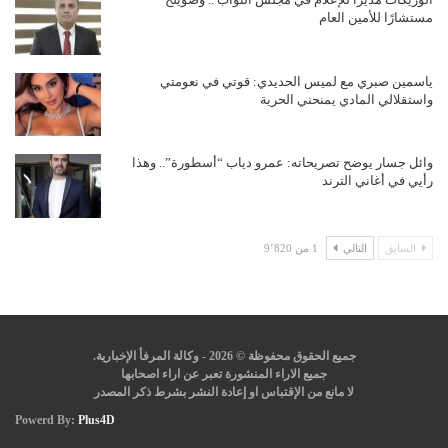
مستشارًا للأمين العام
ياسمين صبري مع لميس الحديدي: قوتي في نعومتي
واستقلالي المادي يمنحني الحرية
وائل جسار يوضح تصريحاته: عمرو دياب “أسطورة”.. وهذا
رأيي في أغاني الترند
السابق
التالي
1 من 9٬820
جميع الحقوق محفوظة © 2026 - وكالة المرفأ الإخبارية.
جميع الاراء المنشورة تعبر عن اراء اصحابها
لا مانع من الإقتباس او إعادة النشر بشرط ذكر المصدر
Powerd By:
Plus4D