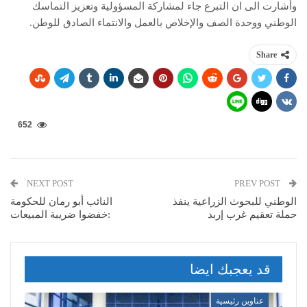
وأشارت الى ان التبرع جاء لمشاركة المسؤولية وتعزيز التماسك
الوطني ووحدة الصف والإخلاص بالعمل والانتماء الصادق للوطن.
Share
652
NEXT POST
PREV POST
الوطني للبحوث الزراعية ينفذ
النائب أبو رمان للحكومة
حملة تعقيم غرب إربد
:خفضوا ضريبة المبيعات
قد يعجبك ايضا
عناوين رئيسية