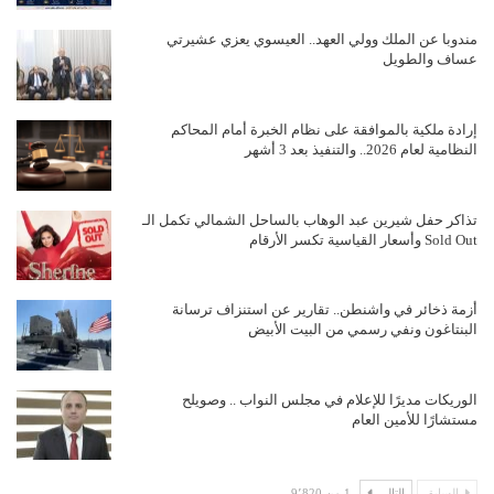
مندوبا عن الملك وولي العهد.. العيسوي يعزي عشيرتي
عساف والطويل
إرادة ملكية بالموافقة على نظام الخبرة أمام المحاكم
النظامية لعام 2026.. والتنفيذ بعد 3 أشهر
تذاكر حفل شيرين عبد الوهاب بالساحل الشمالي تكمل الـ
Sold Out وأسعار القياسية تكسر الأرقام
أزمة ذخائر في واشنطن.. تقارير عن استنزاف ترسانة
البنتاغون ونفي رسمي من البيت الأبيض
الوريكات مديرًا للإعلام في مجلس النواب .. وصويلح
مستشارًا للأمين العام
السابق
التالي
1 من 9٬820