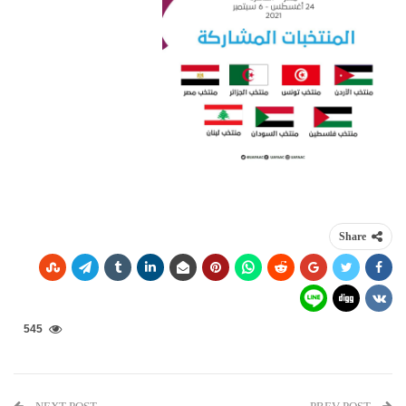
Share
545