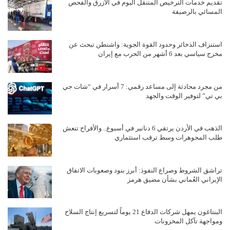
تقديم خدمات الترخيص المتنقل اليوم في الأزرق والفحص
المسائي بالرصيفة
استنزاف الذخائر وحدود القوة الجوية: واشنطن تبحث عن
مخرج سياسي بعد 6 أشهر من الحرب مع إيران
من مجرد محادثة إلى مساعد رقمي: 7 أسرار في “شات جي
بي تي” لتوفير الوقت والجهد
الذهب في الأردن يرتقي 6 دنانير في أسبوع.. والأفراح تنعش
طلب المجوهرات وسط ترقب استثماري
تراشق الشروط وصراع النفوذ: أبرز بنود وصعوبات الاتفاق
الإيراني العُماني بشأن مضيق هرمز
البنتاغون يمهل شركات الدفاع 21 يوماً لتسريع إنتاج السلاح
ومواجهة تآكل المخزونات