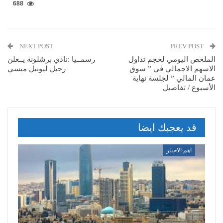
688
NEXT POST
PREV POST
الملخص اليومي لحجم تداول
رسمــيا :نادي برشلونة يــعلن
الاسهم الاجمالي في ” سوق
رحيل ليونيل ميسي
عمان المالي ” لجلسة نهاية
الأسبوع / تفاصيل
قد يعجبك ايضا
اهم الاخبار