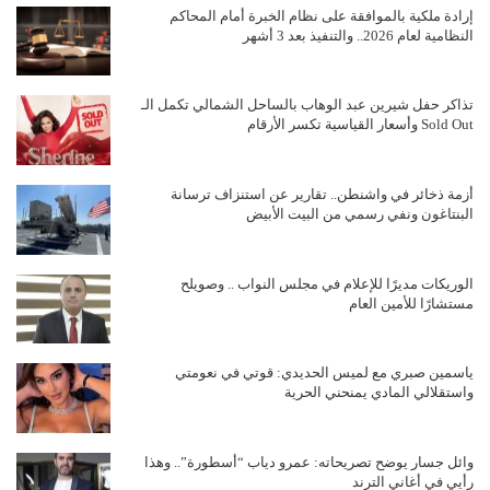
إرادة ملكية بالموافقة على نظام الخبرة أمام المحاكم
النظامية لعام 2026.. والتنفيذ بعد 3 أشهر
تذاكر حفل شيرين عبد الوهاب بالساحل الشمالي تكمل الـ
Sold Out وأسعار القياسية تكسر الأرقام
أزمة ذخائر في واشنطن.. تقارير عن استنزاف ترسانة
البنتاغون ونفي رسمي من البيت الأبيض
الوريكات مديرًا للإعلام في مجلس النواب .. وصويلح
مستشارًا للأمين العام
ياسمين صبري مع لميس الحديدي: قوتي في نعومتي
واستقلالي المادي يمنحني الحرية
وائل جسار يوضح تصريحاته: عمرو دياب “أسطورة”.. وهذا
رأيي في أغاني الترند