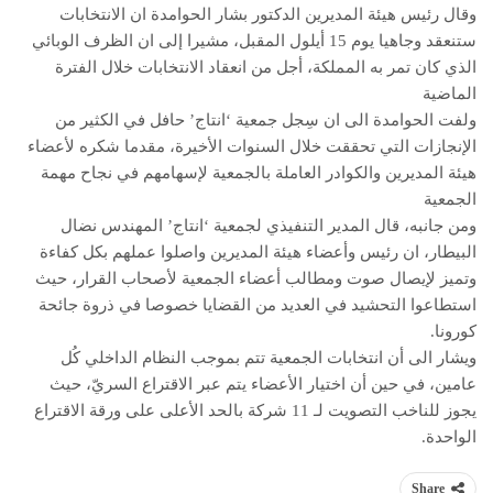
وقال رئيس هيئة المديرين الدكتور بشار الحوامدة ان الانتخابات
ستنعقد وجاهيا يوم 15 أيلول المقبل، مشيرا إلى ان الظرف الوبائي
الذي كان تمر به المملكة، أجل من انعقاد الانتخابات خلال الفترة
الماضية
ولفت الحوامدة الى ان سِجل جمعية ‘انتاج’ حافل في الكثير من
الإنجازات التي تحققت خلال السنوات الأخيرة، مقدما شكره لأعضاء
هيئة المديرين والكوادر العاملة بالجمعية لإسهامهم في نجاح مهمة
الجمعية
ومن جانبه، قال المدير التنفيذي لجمعية ‘انتاج’ المهندس نضال
البيطار، ان رئيس وأعضاء هيئة المديرين واصلوا عملهم بكل كفاءة
وتميز لإيصال صوت ومطالب أعضاء الجمعية لأصحاب القرار، حيث
استطاعوا التحشيد في العديد من القضايا خصوصا في ذروة جائحة
كورونا.
ويشار الى أن انتخابات الجمعية تتم بموجب النظام الداخلي كُل
عامين، في حين أن اختيار الأعضاء يتم عبر الاقتراع السريّ، حيث
يجوز للناخب التصويت لـ 11 شركة بالحد الأعلى على ورقة الاقتراع
الواحدة.
Share