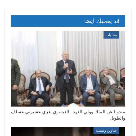
قد يعجبك ايضا
محليات
مندوبا عن الملك وولي العهد.. العيسوي يعزي عشيرتي عساف
والطويل
عناوين رئيسية