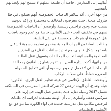
أبنائهم إلى المدارس، خاصة أن طبيعة عملهم لا تسمح لهم بإيصالهم
بأنفسهم.
من جهة أخرى، أكد سائقو الباصات الخصوصية أنهم يعملون في ظل
ظروف صعبة، حيث يتعرضون لمخالفات مستمرة وتراكم ديونهم
بسبب عدم وجود تراخيص رسمية. وأوضحوا أن الباصات الخصوصية
تسهم في تخفيف العبء على الأهالي، خاصة مع عدم وجود باصات
نقل عمومية أو شركات متخصصة في نقل الطلبة.
وطالب السائقون الجهات المعنية بمنحهم تصاريح رسمية لتشغيل
باصاتهم بشكل قانوني، مع تحديد ساعات النقل في الفترتين
الصباحية والمسائية، لتجنب المخالفات وتسهيل تنقل الطلبة.
من جانبها، أكدت إدارة السير أنها تقوم بتطبيق القانون ومخالفة
الباصات التي لا تحمل تراخيص رسمية أو التي تتجاوز الحمولة
المقررة حفاظًا على سلامة الركاب.
وأوضحت الناطق الإعلامي في هيئة تنظيم النقل البري، الدكتورة
عبلة وشاح، أن الهيئة ترخص 27 شركة للنقل المدرسي في المملكة،
تشمل 2047 وسيلة نقل، حيث يقتصر عمل الهيئة في إربد على
شركتين فقط. وأشارت إلى أن الهيئة مستعدة لدراسة أي طلبات
لترخيص مكاتب نقل مدرسية جديدة في لواء الكورة بما يتوافق مع
الأنظمة والتعليمات.