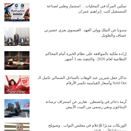
تمكين المرأة في المحليات… استثمار وطني لصناعة
المستقبل كتب :إبراهيم عمران
مندوبا عن الملك وولي العهد.. العيسوي يعزي عشيرتي
عساف والطويل
إرادة ملكية بالموافقة على نظام الخبرة أمام المحاكم
النظامية لعام 2026.. والتنفيذ بعد 3 أشهر
تذاكر حفل شيرين عبد الوهاب بالساحل الشمالي تكمل الـ
Sold Out وأسعار القياسية تكسر الأرقام
أزمة ذخائر في واشنطن.. تقارير عن استنزاف ترسانة
البنتاغون ونفي رسمي من البيت الأبيض
الوريكات مديرًا للإعلام في مجلس النواب .. وصويلح
مستشارًا للأمين العام