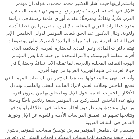
واستمراريتها حيث أشار الدكتور محمد محمود، بقوله: إن مؤتمر
“الإبل في الثقافة العربية” مؤتمر رائع، ويسهم في تنشيط الباحثين
العرب فكريًّا وثقافيًّا ومعرفيًّا؛ لتقديم أوراق علمية رصينة في دراسة
مفردات التراث العربي المتعلقة بالإبل وما يتصل بها من قضايا أدبية
ولغوية. وقال الدكتور عبد الحق بلعابد: المؤتمر الدولي الخامس: الإبل
في الثقافة العربية من المؤتمرات الرائدة؛ لأنه يركز على موضوعات
تهتم بالتراث المادي وغير المادي للحضارة العربية الإسلامية الذي
أقرته منظمة اليونيسكو بالأمم المتحدة من جهة، كما يعزز المؤتمر
الهوية الثقافية المحلية والعربية، لما تمثله الإبل ثقافيًّا وحضاريًّا في
حياة العرب في شبه الجزيرة العربية من جهة أخرى.
وأضافت نهى سالم، قولها: يعد هذا المؤتمر من المنصات المهمة التي
تجمع الباحثين وطلاب العلم، لإثراء الجانب البحثي والعلمي، وتبادل
الأفكار والخبرات العلمية حول الإبل وما يتعلق بها من شؤون لغوية.
وبلغ عدد الباحثين المشاركين في المؤتمر سبعة وثلاثين باحثًا وباحثة
من دول متعددة، وسيطرحون أفكارا مختلفة في انطلاقاتها وأهدافها
ونتائجها تسهم في تعميق الدراسات الأدبية واللغوية عن الإبل ودورها
الفاعل في الثقافة العربية.
وسيقام على هامش المؤتمر معرض توثيقيّ مصاحب للمؤتمر يحتوي
على أجنحة مخصّصة للمؤسسات المعنيّة والجهات المشاركة، ويُعرض