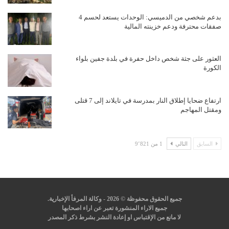
بدعم شخصي من الدميسي: الوحدات يستعد لحسم 4
صفقات محترفة ودعم خزينته المالية
العثور على جثة شخص داخل حفرة في بلدة جفين بلواء
الكورة
ارتفاع ضحايا إطلاق النار بمدرسة في تايلاند إلى 7 قتلى
ومقتل المهاجم
السابق
التالي
1 من 9٬821
جميع الحقوق محفوظة © 2026 - وكالة المرفأ الإخبارية.
جميع الاراء المنشورة تعبر عن اراء اصحابها
لا مانع من الإقتباس او إعادة النشر بشرط ذكر المصدر