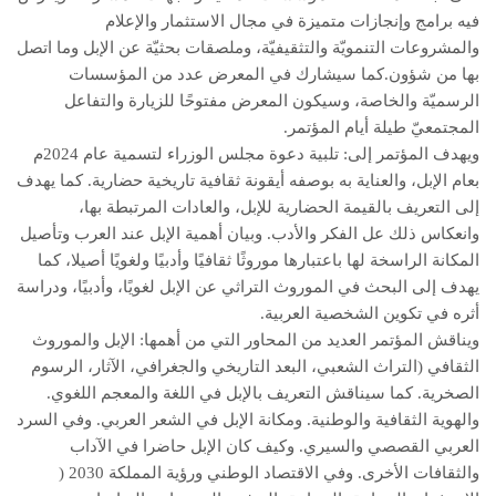
فيه برامج وإنجازات متميزة في مجال الاستثمار والإعلام
والمشروعات التنمويّة والتثقيفيّة، وملصقات بحثيّة عن الإبل وما اتصل
بها من شؤون.كما سيشارك في المعرض عدد من المؤسسات
الرسميّة والخاصة، وسيكون المعرض مفتوحًا للزيارة والتفاعل
المجتمعيّ طيلة أيام المؤتمر.
ويهدف المؤتمر إلى: تلبية دعوة مجلس الوزراء لتسمية عام 2024م
بعام الإبل، والعناية به بوصفه أيقونة ثقافية تاريخية حضارية. كما يهدف
إلى التعريف بالقيمة الحضارية للإبل، والعادات المرتبطة بها،
وانعكاس ذلك عل الفكر والأدب. وبيان أهمية الإبل عند العرب وتأصيل
المكانة الراسخة لها باعتبارها موروثًا ثقافيًا وأدبيًا ولغويًا أصيلا، كما
يهدف إلى البحث في الموروث التراثي عن الإبل لغويًا، وأدبيًا، ودراسة
أثره في تكوين الشخصية العربية.
ويناقش المؤتمر العديد من المحاور التي من أهمها: الإبل والموروث
الثقافي (التراث الشعبي، البعد التاريخي والجغرافي، الآثار، الرسوم
الصخرية. كما سيناقش التعريف بالإبل في اللغة والمعجم اللغوي.
والهوية الثقافية والوطنية. ومكانة الإبل في الشعر العربي. وفي السرد
العربي القصصي والسيري. وكيف كان الإبل حاضرا في الآداب
والثقافات الأخرى. وفي الاقتصاد الوطني ورؤية المملكة 2030 (