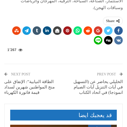
الاستثمار، الصناعة، السياحة، الترفيه، المهرجان والرياضات
وسباقات الهجن).
Share
1٬267
NEXT POST
PREV POST
الخليلي يحاضر عن (التسهيل
الطاقة النيابية”: الإتفاق على
في آيات التنزيل آيات الصيام
منح المواطنين شهرين لسداد
انموذجا) في اتحاد الكتاب
قيمة فاتورة الكهرباء
قد يعجبك ايضا