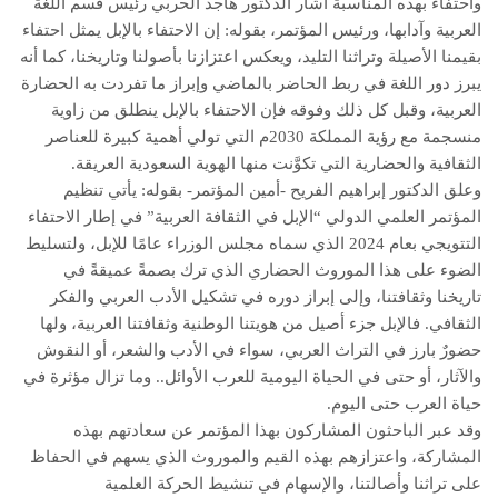
واحتفاء بهذه المناسبة أشار الدكتور هاجد الحربي رئيس قسم اللغة
العربية وآدابها، ورئيس المؤتمر، بقوله: إن الاحتفاء بالإبل يمثل احتفاء
بقيمنا الأصيلة وتراثنا التليد، ويعكس اعتزازنا بأصولنا وتاريخنا، كما أنه
يبرز دور اللغة في ربط الحاضر بالماضي وإبراز ما تفردت به الحضارة
العربية، وقبل كل ذلك وفوقه فإن الاحتفاء بالإبل ينطلق من زاوية
منسجمة مع رؤية المملكة 2030م التي تولي أهمية كبيرة للعناصر
الثقافية والحضارية التي تكوَّنت منها الهوية السعودية العريقة.
وعلق الدكتور إبراهيم الفريح -أمين المؤتمر- بقوله: يأتي تنظيم
المؤتمر العلمي الدولي “الإبل في الثقافة العربية” في إطار الاحتفاء
التتويجي بعام 2024 الذي سماه مجلس الوزراء عامًا للإبل، ولتسليط
الضوء على هذا الموروث الحضاري الذي ترك بصمةً عميقةً في
تاريخنا وثقافتنا، وإلى إبراز دوره في تشكيل الأدب العربي والفكر
الثقافي. فالإبل جزء أصيل من هويتنا الوطنية وثقافتنا العربية، ولها
حضورٌ بارز في التراث العربي، سواء في الأدب والشعر، أو النقوش
والآثار، أو حتى في الحياة اليومية للعرب الأوائل.. وما تزال مؤثرة في
حياة العرب حتى اليوم.
وقد عبر الباحثون المشاركون بهذا المؤتمر عن سعادتهم بهذه
المشاركة، واعتزازهم بهذه القيم والموروث الذي يسهم في الحفاظ
على تراثنا وأصالتنا، والإسهام في تنشيط الحركة العلمية