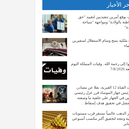
ر الأخبار
يوقع أمرين تنفيذيين لتقييد “حق
طنة بالولادة” ومواجهة “سياحة
دة”
 ملكية بمنح وسام الاستقلال لسفيرين
ماء
وا إلى رحمة الله.. وفيات المملكة اليوم
7/8/2
أفادت القناة 12 العبرية، نقلا عن مصادر،
ئيس جهاز الموساد قرر عزل رئيسي
ن في الجهاز على خلفية ما وصفته
لفشل في تحقيق هدف إسقاط…
 الذهب عالمياً تستقر قرب مستويات
ة وتتجه لتحقيق أكبر مكسب أسبوعي
اير