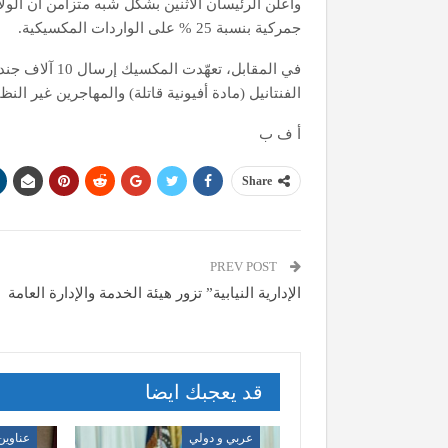
وأعلن الرئيسان الاثنين بشكل شبه متزامن أن الول
جمركية بنسبة 25 % على الواردات المكسيكية.
في المقابل، تع
الفنتانيل (مادة أفيونية قاتلة) والمهاجرين غير ال
أ ف ب
Share
PREV POST
الإدارية النيابية” تزور هيئة الخدمة والإدارة العامة
قد يعجبك ايضا
عربي و دولي
عناوين