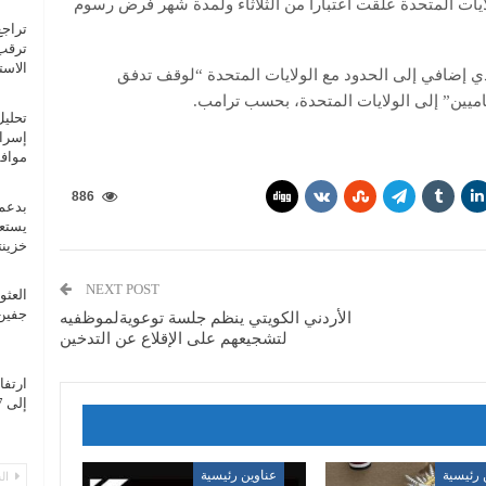
ايات المتحدة علّقت اعتبارا من الثلاثاء ولمدة شهر فرض رسوم
تراجع
ترقب 
الاست
هّدت المكسيك إرسال 10 آلاف جندي إضافي إلى الحدود مع الولايات المتحدة “لوقف تدفق
نظاميين” إلى الولايات المتحدة، بحسب ترامب.
تحليل
إسرائ
مواف
886
بدعم
خزينت
NEXT POST
العثو
جفين 
الأردني الكويتي ينظم جلسة توعويةلموظفيه
لتشجيعهم على الإقلاع عن التدخين
ارتفا
إلى 7 قتلى ومقتل المهاجم
 رئيسية
عناوين رئيسية
الس