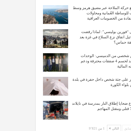
 حركة الملاحة عبر مضيق هرمز وسط
للوساطة العُمانية ومحاولات
فادة من الخصومات العراقية
 “فورين بوليسي”: لماذا رفضت
يل اتفاق نزع السلاح في غزة بعد
قة حماس؟
 شخصي من الدميسي: الوحدات
يستعد لحسم 4 صفقات محترفة ودعم
ه المالية
ر على جثة شخص داخل حفرة في بلدة
بلواء الكورة
ع ضحايا إطلاق النار بمدرسة في تايلاند
ابق
التالي
1 من 9٬821