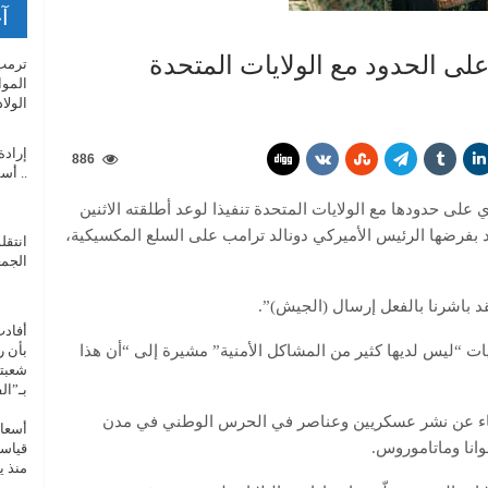
آخ
لى الحدود مع الولايات المتحدة
ترمب 
الموا
الولا
إرادة
886
.. أس
مكسيك الثلاثاء نشر 10 آلاف جندي على حدودها مع الولايات المتحدة تنفيذا لوعد أطلقته الاثنين
وم الجمركية بنسبة 25% التي هدد بفرضها الرئيس الأميركي دونالد ترامب على السلع المكسيكية،
انتقل
الجمعة 026
 باشرنا بالفعل إرسال (الجيش)”.
بأن ر
ات “ليس لديها كثير من المشاكل الأمنية” مشيرة إلى “أن هذا
شعبتي
بـ”ا
لاثاء عن نشر عسكريين وعناصر في الحرس الوطني في مدن
أسعار
وانا وماتاموروس.
قياسي
منذ ين