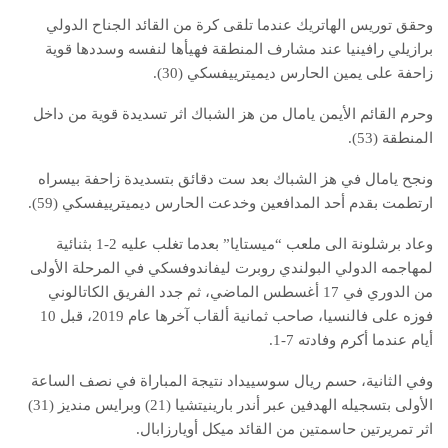
وحقق توريس الهاتريك عندما تلقى كرة من القائد الجناح الدولي
برازيلي رافينيا عند مشارف المنطقة فهيأها لنفسه وسددها قوية
زاحفة على يمين الحارس ديميترييفسكي (30).
وحرم القائم الأيمن يامال من هز الشباك اثر تسديدة قوية من داخل
المنطقة (53).
ونجح يامال في هز الشباك بعد ست دقائق بتسديدة زاحفة بيسراه
ارتطمت بقدم أحد المدافعين وخدعت الحارس ديميترييفسكي (59).
وعاد برشلونة الى ملعب “ميستايا” بعدما تغلب عليه 2-1 بثنائية
لمهاجمه الدولي البولندي روبرت ليفاندوفسكي في المرحلة الأولى
من الدوري في 17 أغسطس الماضي، ثم جدد الفريق الكاتالوني
فوزه على فالنسيا، صاحب ثمانية ألقاب آخرها عام 2019، قبل 10
أيام عندما أكرم وفادته 7-1.
وفي الثانية، حسم ريال سوسييداد نتيجة المباراة في نصف الساعة
الأولى بتسجيله الهدفين عبر أندر بارينيتشيا (21) وبرايس منديز (31)
اثر تمريرتين حاسمتين من القائد ميكل أويارزابال.