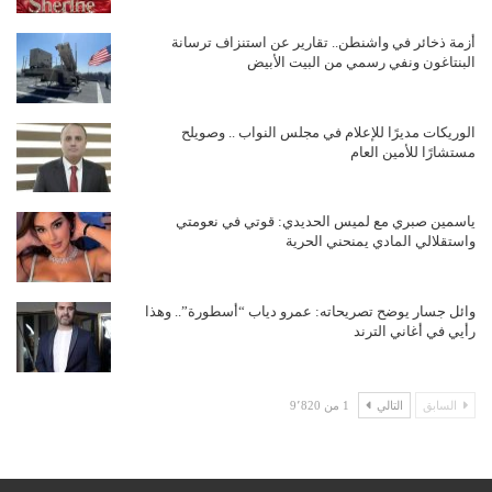
أزمة ذخائر في واشنطن.. تقارير عن استنزاف ترسانة
البنتاغون ونفي رسمي من البيت الأبيض
الوريكات مديرًا للإعلام في مجلس النواب .. وصويلح
مستشارًا للأمين العام
ياسمين صبري مع لميس الحديدي: قوتي في نعومتي
واستقلالي المادي يمنحني الحرية
وائل جسار يوضح تصريحاته: عمرو دياب “أسطورة”.. وهذا
رأيي في أغاني الترند
السابق
التالي
1 من 9٬820