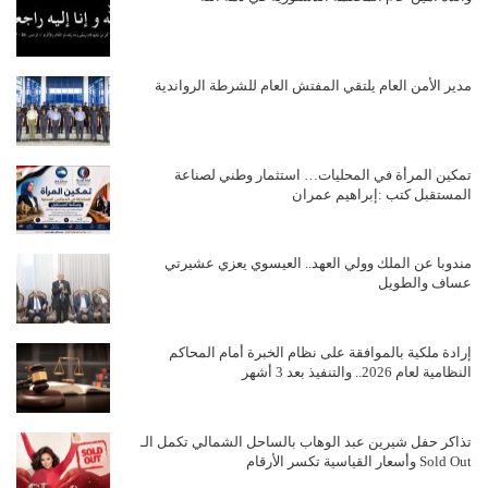
مدير الأمن العام يلتقي المفتش العام للشرطة الرواندية
تمكين المرأة في المحليات… استثمار وطني لصناعة
المستقبل كتب :إبراهيم عمران
مندوبا عن الملك وولي العهد.. العيسوي يعزي عشيرتي
عساف والطويل
إرادة ملكية بالموافقة على نظام الخبرة أمام المحاكم
النظامية لعام 2026.. والتنفيذ بعد 3 أشهر
تذاكر حفل شيرين عبد الوهاب بالساحل الشمالي تكمل الـ
Sold Out وأسعار القياسية تكسر الأرقام