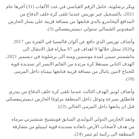
وبكر برشلونة، حامل الرقم القياسي في عدد الألقاب (31) آخرها عام
2021، بالتسجيل عبر توريس عندما تلقى كرة خلف الدفاع من
المدافع أليخاندرو بالدي فتابعها من مسافة قريبة على يسار الحارس
المقدوني الشمالي ستولي ديميترييفسكي (3).
وأضاف توريس الذي دافع عن ألوان فالنسيا في الفترة بين 2017
و2020 سجل خلالها 9 اهداف في 97 مباراة قبل الانتقال الى
مانشستر سيتي لمدة موسمين ومنه الى برشلونة في ديسمبر 2021،
الهدف الثاني مستغلا كرة مرتدة من القائم الايسر اثر تسديدة قوية
للجناح لامين يامال من مسافة قريبة فتابعها بيمناه داخل المرمى
(18).
وأضاف لوبيز الهدف الثالث عندما تلقى كرة خلف الدفاع من بيدري
فانطلق بسرعة وتوغل داخل المنطقة مراوغا الحارس ديميترييفسكي
قبل ان يتابعها داخل المرمى الخالي (23).
وانقذ الحارس الدولي البولندي السابق فويتشيخ شتشيزني مرماه
من هدف لأصحاب الأرض بابعاده تسديدة قوية لبيبيلو من مشارفة
المنطقة الى ركنية لم تثمر (24).