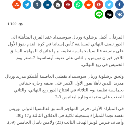
1٬100
المرفأ….أكمل برشلونة وريال سوسييداد عقد الفرق المتأهلة الى
الدور نصف النهائي لمسابقة كأس إسبانيا في كرة القدم بفوز الأول
على مضيفه فالنسيا بخماسية نظيفة بينها هاتريك للمهاجم السابق
للأخير فيران توريس، والثاني على ضيفه أوساسونا 2-صفر يوم
الخميس في ربع النهائي.
ولحق برشلونة وريال سوسييداد بقطبي العاصمة أتلتيكو مدريد وريال
مدريد اللذين تأهلا بفوز الأول الكبير على ضيفه وجاره خيتافي
بخماسية نظيفة يوم الثلاثاء في افتتاح الدور ربع النهائي، والثاني
الصعب على مضيفه وجاره ليغانيس 3-2.
في المباراة الأولى، فرض المهاجم السابق لفالنسيا الدولي توريس
نفسه نجما للمباراة بتسجيله ثلاثية في الدقائق الثالثة و17 و30،
وأضاف فيرمن لوبيز الهدف الثالث (23) ولامين يامال الخامس (59).