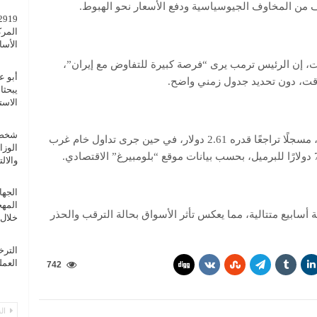
 من المخاوف الجيوسياسية ودفع الأسعار نحو الهبوط.
المرك
الأسا
يت، إن الرئيس ترمب يرى “فرصة كبيرة للتفاوض مع إيران”،
أبو ع
وقت، دون تحديد جدول زمني واضح.
يبحثا
الاست
شخصيا
وانخفض سعر خام برنت إلى 76.81 دولارًا للبرميل، مسجلًا تراجعًا قدره 2.61 دولار، في حين جرى تداول خام غرب
الوزا
والال
الجها
المهج
 أسابيع متتالية، مما يعكس تأثر الأسواق بحالة الترقب والحذر
خلال 3 أسابي
الترخ
العملي
742
الس