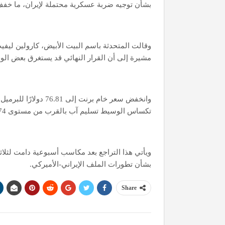
بشأن توجيه ضربة عسكرية محتملة لإيران، ما خفف
وقالت المتحدثة باسم البيت الأبيض، كارولين ليف
مشيرة إلى أن القرار النهائي قد يستغرق بعض ال
تكساس الوسيط تسليم آب بالقرب من مستوى 74 دولارًا للبرميل، بحسب بيانات موقع “بلومبيرغ” الاقتصادي.
ويأتي هذا التراجع بعد مكاسب أسبوعية دامت لثلاثة
بشأن تطورات الملف الإيراني-الأميركي.
Share