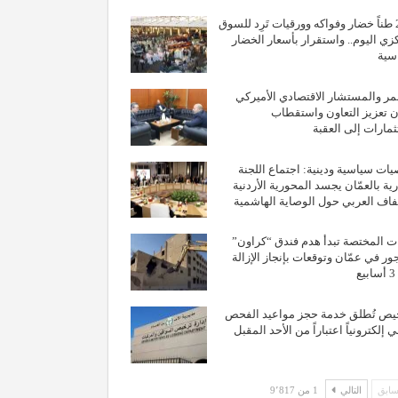
2919 طناً خضار وفواكه وورقيات تَرِد للسوق
زي اليوم.. واستقرار بأسعار الخضار
سية
مر والمستشار الاقتصادي الأميركي
ن تعزيز التعاون واستقطاب
ثمارات إلى العقبة
ت سياسية ودينية: اجتماع اللجنة
رية بالعمّان يجسد المحورية الأردنية
تفاف العربي حول الوصاية الهاشمية
ت المختصة تبدأ هدم فندق “كراون”
ور في عمّان وتوقعات بإنجاز الإزالة
ع
يص تُطلق خدمة حجز مواعيد الفحص
 إلكترونياً اعتباراً من الأحد المقبل
ابق
التالي
1 من 9٬817