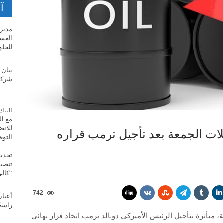
آخ
مدير 
العسك
للحلو
بيان 
شركة 
البنك
مع ال
للانض
لات الجمعة بعد تأجيل ترمب قراره
التو
تحذير
تنصيب
“كال
742
أعيان
راسخً
، متأثرة بتأجيل الرئيس الأميركي دونالد ترمب اتخاذ قرار نهائي