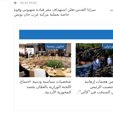
NEXT POST
ات
سرايا القدس:تعلن استهداف مقر قيادة صهيوني وقوة
خاصة بعملية مركبة غرب خان يونس
 دولي
عناوين رئيسية
ن هجمات إرهابية
شخصيات سياسية ودينية: اجتماع
نصيب الرئيس
اللجنة الوزارية بالعمّان يجسد
 المنتخَب في “كالي”…
المحورية الأردنية…