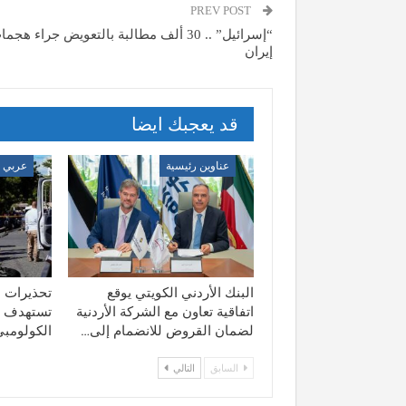
PREV POST
“إسرائيل” .. 30 ألف مطالبة بالتعويض جراء هجم
إيران
قد يعجبك ايضا
عناوين رئيسية
عربي و
البنك الأردني الكويتي يوقع
تحذيرات م
اتفاقية تعاون مع الشركة الأردنية
تستهدف ت
لضمان القروض للانضمام إلى…
الكولومبي
السابق
التالي