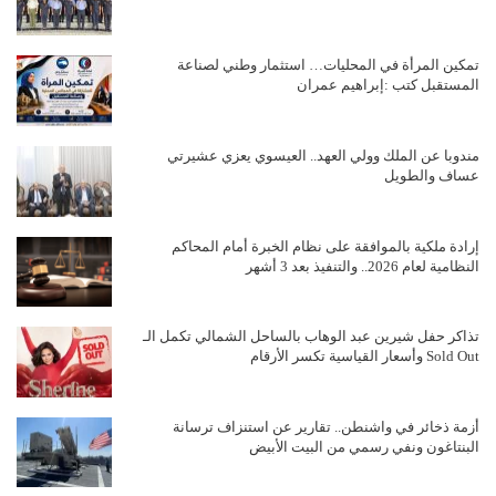
تمكين المرأة في المحليات… استثمار وطني لصناعة
المستقبل كتب :إبراهيم عمران
مندوبا عن الملك وولي العهد.. العيسوي يعزي عشيرتي
عساف والطويل
إرادة ملكية بالموافقة على نظام الخبرة أمام المحاكم
النظامية لعام 2026.. والتنفيذ بعد 3 أشهر
تذاكر حفل شيرين عبد الوهاب بالساحل الشمالي تكمل الـ
Sold Out وأسعار القياسية تكسر الأرقام
أزمة ذخائر في واشنطن.. تقارير عن استنزاف ترسانة
البنتاغون ونفي رسمي من البيت الأبيض