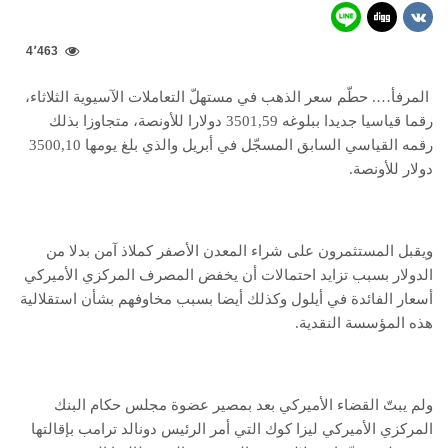
4٬463
المرفأ…. حطّم سعر الذهب في مستهلّ التعاملات الآسيوية الثلاثاء،
رقما قياسيا جديدا ببلوغه 3501,59 دولارا للأونصة، متجاوزا بذلك
رقمه القياسي السابق المسجّل في أبريل والذي بلغ يومها 3500,10
دولار للأونصة.
ويقبل المستثمرون على شراء المعدن الأصفر كملاذ آمن بدلا من
الدولار بسبب تزايد احتمالات أن يخفض المصرف المركزي الأميركي
أسعار الفائدة في أيلول وكذلك أيضا بسبب مخاوفهم بشأن استقلالية
هذه المؤسسة النقدية.
ولم يبتّ القضاء الأميركي بعد بمصير عضوة مجلس حكام البنك
المركزي الأميركي ليزا كوك التي أمر الرئيس دونالد ترامب بإقالتها