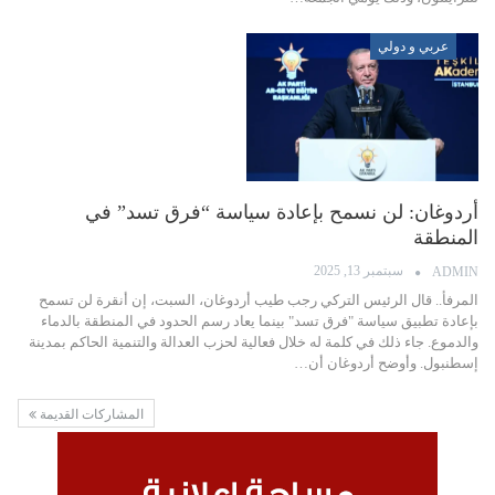
عربي و دولي
أردوغان: لن نسمح بإعادة سياسة “فرق تسد” في
المنطقة
سبتمبر 13, 2025
ADMIN
المرفأ.. قال الرئيس التركي رجب طيب أردوغان، السبت، إن أنقرة لن تسمح
بإعادة تطبيق سياسة "فرق تسد" بينما يعاد رسم الحدود في المنطقة بالدماء
والدموع. جاء ذلك في كلمة له خلال فعالية لحزب العدالة والتنمية الحاكم بمدينة
إسطنبول. وأوضح أردوغان أن…
المشاركات القديمة