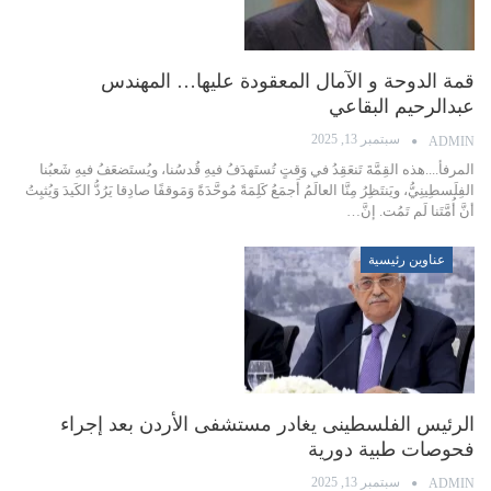
قمة الدوحة و الآمال المعقودة عليها… المهندس
عبدالرحيم البقاعي
سبتمبر 13, 2025
ADMIN
المرفأ....هذه القِمَّةَ تَنعَقِدُ في وَقتٍ تُستَهدَفُ فيهِ قُدسُنا، ويُستَضعَفُ فيهِ شَعبُنا
الفِلَسطِينِيُّ، ويَنتَظِرُ مِنَّا العالَمُ أَجمَعُ كَلِمَةً مُوحَّدَةً وَمَوقفًا صادِقا يَرُدُّ الكَيدَ وَيُثبِتُ
أنَّ أُمَّتَنا لَم تَمُت. إنَّ…
عناوين رئيسية
الرئيس الفلسطينى يغادر مستشفى الأردن بعد إجراء
فحوصات طبية دورية
سبتمبر 13, 2025
ADMIN