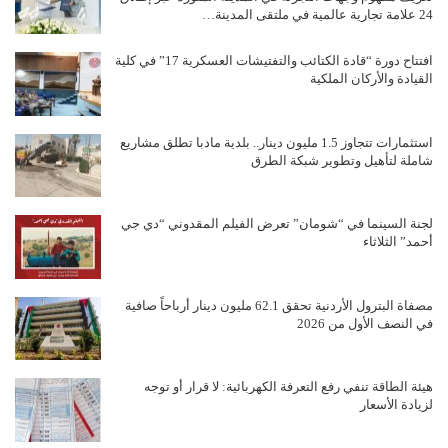
24 علامة تجارية عالمية في ملتقى المدينة…
افتتاح دورة “قادة الكتائب والتفتيشات العسكرية 17” في كلية
القيادة والأركان الملكية
استثمارات تتجاوز 1.5 مليون دينار.. بلدية مادبا تطلق مشاريع
شاملة لتأهيل وتطوير شبكة الطرق
لجنة السينما في “شومان” تعرض الفيلم المقدوني “دي جي
أحمد” الثلاثاء
مصفاة البترول الأردنية تحقق 62.1 مليون دينار أرباحاً صافية
في النصف الأول من 2026
هيئة الطاقة تنفي رفع التعرفة الكهربائية: لا قرار أو توجه
لزيادة الأسعار