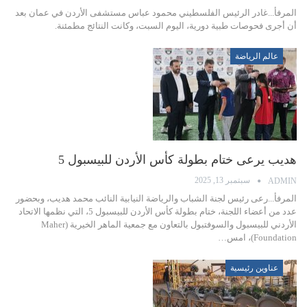
المرفأ...غادر الرئيس الفلسطيني محمود عباس مستشفى الأردن في عمان بعد
أن أجرى فحوصات طبية دورية، اليوم السبت، وكانت النتائج مطمئنة.
عالم الرياضة
هديب يرعى ختام بطولة كأس الأردن للبيسبول 5
سبتمبر 13, 2025
ADMIN
المرفأ...رعى رئيس لجنة الشباب والرياضة النيابية النائب محمد هديب، وبحضور
عدد من أعضاء اللجنة، ختام بطولة كأس الأردن للبيسبول 5، التي نظمها الاتحاد
الأردني للبيسبول والسوفتبول بالتعاون مع جمعية الماهر الخيرية (Maher
Foundation)، امس…
عناوين رئيسية