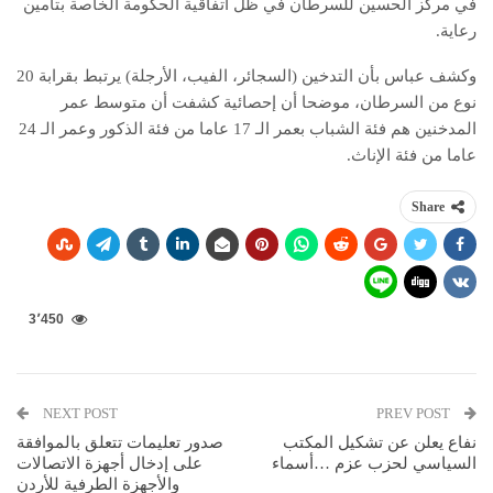
في مركز الحسين للسرطان في ظل اتفاقية الحكومة الخاصة بتأمين
رعاية.
وكشف عباس بأن التدخين (السجائر، الفيب، الأرجلة) يرتبط بقرابة 20
نوع من السرطان، موضحا أن إحصائية كشفت أن متوسط عمر
المدخنين هم فئة الشباب بعمر الـ 17 عاما من فئة الذكور وعمر الـ 24
عاما من فئة الإناث.
Share
3٬450
NEXT POST
PREV POST
نفاع يعلن عن تشكيل المكتب
صدور تعليمات تتعلق بالموافقة
السياسي لحزب عزم …أسماء
على إدخال أجهزة الاتصالات
والأجهزة الطرفية للأردن