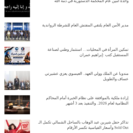
والدة أمين عام المحكمة الدستورية في ذمة الله
مدير الأمن العام يلتقي المفتش العام للشرطة الرواندية
تمكين المرأة في المحليات… استثمار وطني لصناعة
المستقبل كتب :إبراهيم عمران
مندوبا عن الملك وولي العهد.. العيسوي يعزي عشيرتي
عساف والطويل
إرادة ملكية بالموافقة على نظام الخبرة أمام المحاكم
النظامية لعام 2026.. والتنفيذ بعد 3 أشهر
تذاكر حفل شيرين عبد الوهاب بالساحل الشمالي تكمل الـ
Sold Out وأسعار القياسية تكسر الأرقام