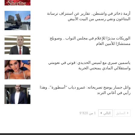
أزمة ذخائر في واشنطن.. تقارير عن استنزاف ترسانة
البنتاغون ونفي رسمي من البيت الأبيض
الوريكات مديرًا للإعلام في مجلس النواب .. وصويلح
مستشارًا للأمين العام
ياسمين صبري مع لميس الحديدي: قوتي في نعومتي
واستقلالي المادي يمنحني الحرية
وائل جسار يوضح تصريحاته: عمرو دياب “أسطورة”.. وهذا
رأيي في أغاني الترند
السابق
التالي
1 من 9٬820