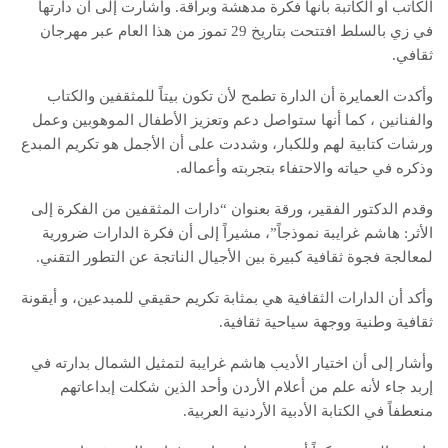
الكاتب أو الكاتبة بأنها فكرة مدهشة وبراقة. وأشارت إلى أن دارتها
في زي بالسلط افتتحت بتاريخ 29 تموز من هذا العام عبر مهرجان
ثقافي.
وأكدت العمايرة أن الدارة تطمح لأن تكون بيتاً للمثقفين والكتاب
والفنانين ، كما أنها ستواصل دعم وتعزيز الأطفال الموهوبين وعمل
ورشات كتابية لهم وللكبار، وشددت على أن الأجمل هو تكريم المبدع
وذكره في حياته والاحتفاء بتجربته وأعماله.
وقدم الدكتور الفقير، ورقة بعنوان “دارات المثقفين من الفكرة إلى
الأثر: هاشم غرايبة نموذجاً”، مشيراً إلى أن فكرة الدارات ضرورية
لمعالجة فجوة ثقافية كبيرة بين الأجيال الناتجة عن التطور التقني.
وأكد أن الدارات الثقافية هي بمثابة تكريم حقيقي للمبدعين، و أيقونة
ثقافية وطنية ووجهة سياحية ثقافية.
وأشار إلى أن اختيار الأديب هاشم غرايبة لتمثيل الشمال بدارته في
إربد جاء لأنه علم من أعلام الأردن وأحد الذين شكلت إبداعاتهم
منعطفاً في الكتابة الأدبية الأردنية العربية.