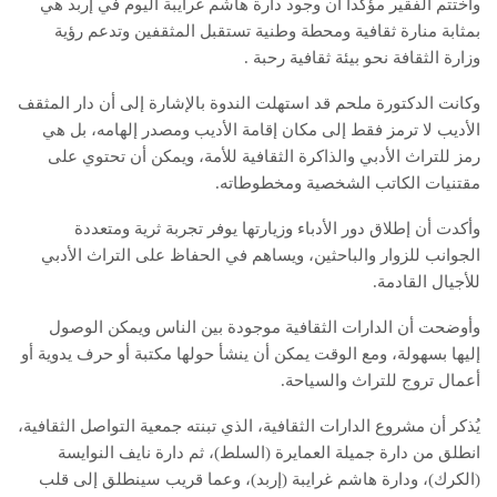
واختتم الفقير مؤكداً أن وجود دارة هاشم غرايبة اليوم في إربد هي
بمثابة منارة ثقافية ومحطة وطنية تستقبل المثقفين وتدعم رؤية
وزارة الثقافة نحو بيئة ثقافية رحبة .
وكانت الدكتورة ملحم قد استهلت الندوة بالإشارة إلى أن دار المثقف
الأديب لا ترمز فقط إلى مكان إقامة الأديب ومصدر إلهامه، بل هي
رمز للتراث الأدبي والذاكرة الثقافية للأمة، ويمكن أن تحتوي على
مقتنيات الكاتب الشخصية ومخطوطاته.
وأكدت أن إطلاق دور الأدباء وزيارتها يوفر تجربة ثرية ومتعددة
الجوانب للزوار والباحثين، ويساهم في الحفاظ على التراث الأدبي
للأجيال القادمة.
وأوضحت أن الدارات الثقافية موجودة بين الناس ويمكن الوصول
إليها بسهولة، ومع الوقت يمكن أن ينشأ حولها مكتبة أو حرف يدوية أو
أعمال تروج للتراث والسياحة.
يُذكر أن مشروع الدارات الثقافية، الذي تبنته جمعية التواصل الثقافية،
انطلق من دارة جميلة العمايرة (السلط)، ثم دارة نايف النوايسة
(الكرك)، ودارة هاشم غرايبة (إربد)، وعما قريب سينطلق إلى قلب