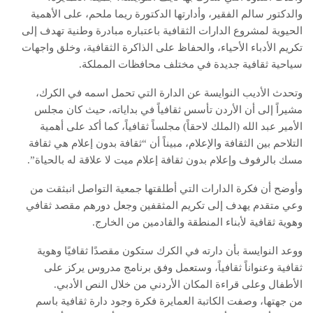
والدكتور سالم الفقير، وأدارتها الدكتورة ريما ملحم، على الأهمية
الحيوية لمشروع الدارات الثقافية باعتباره مبادرة وطنية تهدف إلى
تكريم الأدباء الأحياء، والحفاظ على الذاكرة الثقافية، وخلق واجهات
سياحية ثقافية جديدة في مختلف محافظات المملكة.
وتحدث الأديب النوايسة عن الدارة التي تحمل اسمه في الكرك،
مشيراً إلى أن الأردن تأسس ثقافياً في بداياته، حيث كان مجلس
الأمير عبد الله (الملك لاحقاً) مجلساً ثقافياً، كما أكد على أهمية
التلاحم بين الثقافة والإعلام، مبيناً أن “ثقافة بدون إعلام هي ثقافة
مسك بالرفوف وإعلام بدون ثقافة إعلام ميت لا علاقة له بالحياة”.
وأوضح أن فكرة الدارات التي أطلقتها جمعية التواصل انبثقت من
وعي متقدم يهدف إلى تكريم المثقفين وجعل دورهم مقصد ثقافي
وهوية ثقافية لأبناء المنطقة والقادمين من الخارج.
ووعد النوايسة بأن دارته في الكرك ستكون مقصدًا ثقافيًا وهوية
ثقافية وعنواناً ثقافياً، وستعمل وفق برنامج مدروس يركز على
الأطفال وعلى قراءة المكان الأردني من خلال النص الأدبي.
من جهتها، وصفت الكاتبة العمايرة فكرة وجود دارة ثقافية باسم