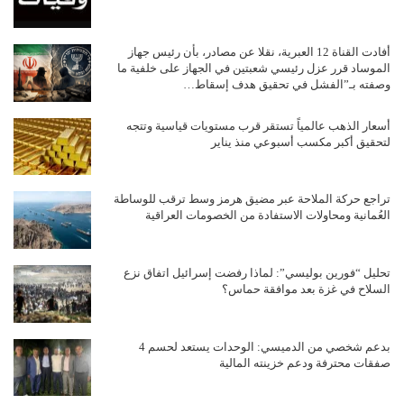
أفادت القناة 12 العبرية، نقلا عن مصادر، بأن رئيس جهاز
الموساد قرر عزل رئيسي شعبتين في الجهاز على خلفية ما
وصفته بـ”الفشل في تحقيق هدف إسقاط…
أسعار الذهب عالمياً تستقر قرب مستويات قياسية وتتجه
لتحقيق أكبر مكسب أسبوعي منذ يناير
تراجع حركة الملاحة عبر مضيق هرمز وسط ترقب للوساطة
العُمانية ومحاولات الاستفادة من الخصومات العراقية
تحليل “فورين بوليسي”: لماذا رفضت إسرائيل اتفاق نزع
السلاح في غزة بعد موافقة حماس؟
بدعم شخصي من الدميسي: الوحدات يستعد لحسم 4
صفقات محترفة ودعم خزينته المالية