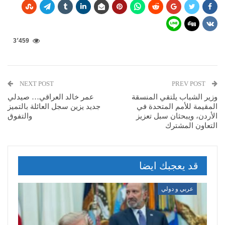
3٬459
NEXT POST
PREV POST
وزير الشباب يلتقي المنسقة
عمر خالد العراقي… صيدلي
المقيمة للأمم المتحدة في
جديد يزين سجل العائلة بالتميز
الأردن، ويبحثان سبل تعزيز
والتفوق
التعاون المشترك
قد يعجبك ايضا
عربي و دولي