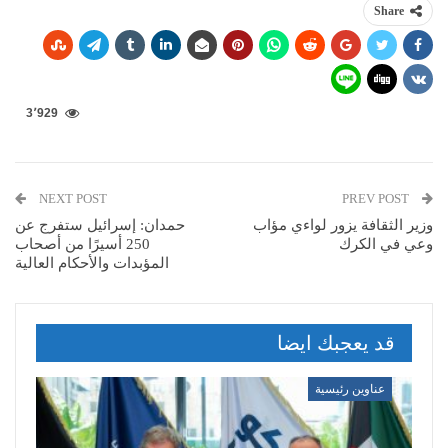
Share
3٬929
NEXT POST
PREV POST
وزير الثقافة يزور لواءي مؤاب
حمدان: إسرائيل ستفرج عن
وعي في الكرك
250 أسيرًا من أصحاب
المؤبدات والأحكام العالية
قد يعجبك ايضا
عناوين رئيسية