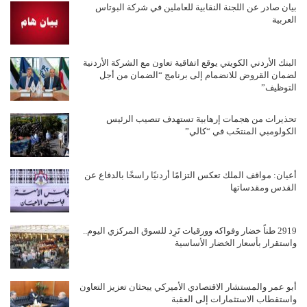
بيان صادر عن اللجنة النقابية للعاملين في شركة البوتاس
العربية
البنك الأردني الكويتي يوقع اتفاقية تعاون مع الشركة الأردنية
لضمان القروض للانضمام إلى برنامج “الضمان من أجل
التوظيف”
تحذيرات من هجمات إرهابية تستهدف تنصيب الرئيس
الكولومبي المنتخَب في “كالي”
أعيان: مواقف الملك تعكس التزامًا أردنيًا راسخًا بالدفاع عن
القدس ومقدساتها
2919 طناً خضار وفواكه وورقيات تَرِد للسوق المركزي اليوم..
واستقرار بأسعار الخضار الأساسية
أبو عمر والمستشار الاقتصادي الأميركي يبحثان تعزيز التعاون
واستقطاب الاستثمارات إلى العقبة