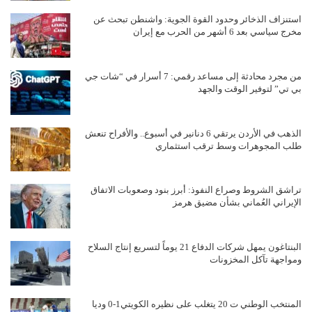
استنزاف الذخائر وحدود القوة الجوية: واشنطن تبحث عن
مخرج سياسي بعد 6 أشهر من الحرب مع إيران
من مجرد محادثة إلى مساعد رقمي: 7 أسرار في “شات جي
بي تي” لتوفير الوقت والجهد
الذهب في الأردن يرتقي 6 دنانير في أسبوع.. والأفراح تنعش
طلب المجوهرات وسط ترقب استثماري
تراشق الشروط وصراع النفوذ: أبرز بنود وصعوبات الاتفاق
الإيراني العُماني بشأن مضيق هرمز
البنتاغون يمهل شركات الدفاع 21 يوماً لتسريع إنتاج السلاح
ومواجهة تآكل المخزونات
المنتخب الوطني ت 20 يتغلب على نظيره الكويتي1-0 وديا