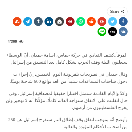
Share
4٬369
المرفأ..كشف القيادي في حركة حماس، اسامة حمدان، أنّ الوسطاء
سيعلنون الليلة وقف الحرب بشكل كامل بعد التنسيق من إسرائيل.
وقال حمدان في تصريحات تلفزيونية اليوم الخميس، إنّ إجراءات
دخول شاحنات المساعدات ستبدأ من الغد بواقع 600 شاحنة يوميًا.
واكدّ والأيام القادمة ستمثل اختبارا حقيقيا لمصداقية إسرائيل، وفي
حال انقلبت على الاتفاق ستواجه العالم كاملًا، مؤكًدًا أنه لا تهجير ولن
يخرج الفلسطينيون من أرضهم.
وأوضح أنّه بموجب اتفاق وقف إطلاق النار ستفرج إسرائيل عن 250
من أصحاب الأحكام المؤبدة والعالية.