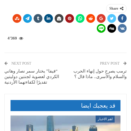
Share
4٬369
NEXT POST
PREV POST
ترمب يصرح حول إنهاء الحرب
“فيفا” يختار سمر نصار وهاني
والسلام والأسرى.. ماذا قال ؟
الكردي لعضوية لجنتين دوليتين
تقديرًا لكفاءتهما الأردنية
قد يعجبك ايضا
اهم الاخبار