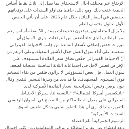
الارتفاع عبر مختلف آجال الاستحقاق بما يصل إلى ثلاث نقاط أساس
الجمعة عقب ذلك. ومع ذلك، حافظ متداولو السندات على توقعاتهم
بخفضين في أسعار الفائدة خلال عام 2026، على أن يأتي الخفض
الأول بحلول منتصف العام.
ولا يزال المتعاملون يتوقعون تخفيضات بمقدار 50 نقطة أساس رغم
نمو الوظائف الذي جاء أضعف من التوقعات. وترى الأسواق أن
مبررات خفض إضافي لأسعار الفائدة من جانب الاحتياط الفيدرالي
ستعتمد على أداء سوق العمل خلال الأشهر المقبلة. وعلى الرغم من
أنّ الاحتياط الفيدرالي خفّض نطاق سعر الفائدة المستهدف على
الإقراض قصير الأجل في اجتماعاته الثلاثة الماضية استجابة لضعف
سوق العمل، فإن بعض المسؤولين لا يزالون قلقين من بقاء التضخم
فوق المستوى المستهدف، ما قد يحد من وتيرة التيسير النقدي.وقال
جون بريغز، رئيس استراتيجية أسعار الفائدة الأميركية لدى
“ناتيكسيس أميركا الشمالية”: “بالنسبة لنا، سيركّز الاحتياط
الفيدرالي على معدل البطالة أكثر من الضجيج في العنوان الرئيسي
للتقرير، ولذلك أرى أن هذا التطور سلبي بشكل طفيف لسوق
السندات الأميركية”.
الرسوم الجمركية أمام القضاء
وبعد انقشاع غبار تقرير الوظائف، يترقب المتعاملون من كثب احتمال