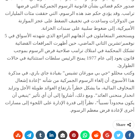
صدور حكم قضائي بشأن قانونية الرسوم الجمركية التي فرضها
ترامب. وقد يؤدي حكم ضد هذه الرسوم، التي حققت مئات المليارات
من الدولارات وساعدت في تخفيف الضغط على عجز الموازنة
الأميركية، إلى ضغوط سلبية على سندات الخزانة.
ويستحضر المتعاملون في أذهانهم التراجع الذي شهدته الأسواق في 5
نوفمبر/تشرين الثاني الماضي، حين أظهرت المرافعات القضائية
تشكك المحكمة في امتلاك ترامب صلاحية فرض الرسوم بموجب
قانون يعود إلى عام 1977 يمنح الرئيس سلطات استثنائية في حالات
الطوارئ.
وكتب محللو “جي بي مورغان تشيس” بقيادة جاي باري، في مذكرة
هذا الأسبوع، أن إلغاء الرسوم الجمركية من شأنه “إعادة إشعال
المخاوف المالية، ما يشكل خطراً بارتفاع العوائد طويلة الأجل وتزايد
انحدار منحنى العائد”. ومع ذلك، أشاروا إلى أن أي تأثير “ينبغي أن
يكون محدوداً نسبياً”، نظراً إلى قدرة الإدارة على اللجوء إلى مسارات
أخرى لإعادة فرض معظم الرسوم.
Share