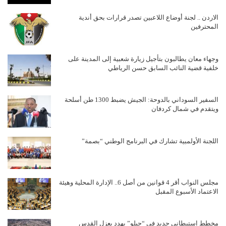
الاردن .. لجنة أوضاع اللاعبين تصدر قرارات بحق أندية
المحترفين
وجهاء معان يطالبون بتأجيل زيارة شعبية إلى المدينة على
خلفية قضية النائب السابق حسن الرياطي
السفير السوداني بالدوحة: الجيش يضبط 1300 طن أسلحة
ويتقدم في شمال كردفان
اللجنة الأولمبية تشارك في البرنامج الوطني “بصمة”
مجلس النواب أقر 4 قوانين من أصل 6.. الإدارة المحلية وهيئة
الاعتماد الأسبوع المقبل
مخطط استيطاني جديد في “جيلو” يهدد بعزل القدس