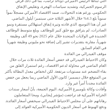
التي تبناها الرئيس الأميركي دونالد ترامب، بما في ذلك فرض
الرسوم الجمركية، وتشديد سياسات الهجرة، وتقليص الإنفاق
الحكومي. ورغم هذه التحولات، صمد الاقتصاد الأميركي مسجلاً نمواً
سنوياً بلغ 4.3% خلال الأشهر الثلاثة حتى سبتمبر/ أيلول الماضي.
غير أن هذا التوسع، الذي قادته وتيرة إنفاق استهلاكي مستقرة ونمو
الصادرات، لم يترافق مع خلق كبير للوظائف. وبلغ متوسط الوظائف
الجديدة في الولايات المتحدة خلال عام 2025 نحو 49 ألف وظيفة
شهرياً، مقارنة بتقديرات تشير إلى إضافة نحو مليوني وظيفة شهرياً
في العام السابق.
موقف الفيدرالي من الفائدة
وكان الاحتياط الفيدرالي قد خفض أسعار الفائدة ثلاث مرات خلال
العام الماضي في محاولة لدعم الاقتصاد، رغم استمرار القلق من
بقاء التضخم عند مستويات مرتفعة. لكن انخفاض معدل البطالة بأكثر
من المتوقع خلال ديسمبر/ كانون الأول الماضي ربما يجعل من خفض
الفائدة مجدداً أمراً غير وارد.
وأفادت وكالة بلومبيرغ الأميركية، اليوم الجمعة، بأنّ أسعار سندات
الخزانة الأميركية قد تراجعت (مؤشر إيجابي)، ومحا المتعاملون
رهاناتهم على أن مجلس الاحتياط الفيدرالي سيخفض أسعار الفائدة.
ودفع الهبوط في أسعار الديون الحكومية الأميركية العوائد إلى