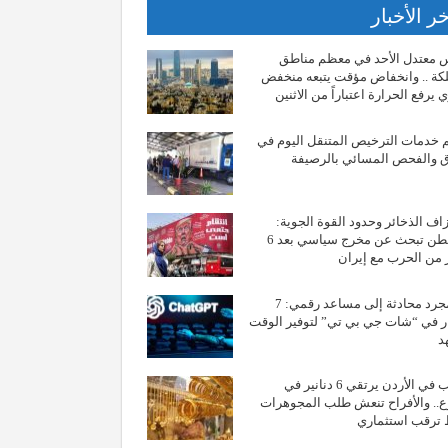
ر الأخبار
معتدل الأحد في معظم مناطق
كة .. وانخفاض مؤقت يتبعه منخفض
 يرفع الحرارة اعتباراً من الاثنين
 خدمات الترخيص المتنقل اليوم في
ق والفحص المسائي بالرصيفة
اف الذخائر وحدود القوة الجوية:
واشنطن تبحث عن مخرج سياسي بعد 6
من الحرب مع إيران
من مجرد محادثة إلى مساعد رقمي: 7
 في “شات جي بي تي” لتوفير الوقت
د
الذهب في الأردن يرتقي 6 دنانير في
.. والأفراح تنعش طلب المجوهرات
ترقب استثماري