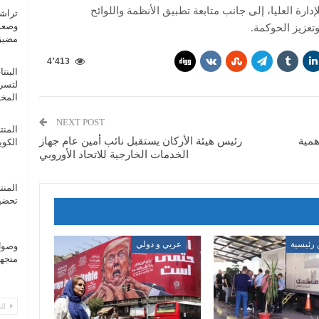
دارة العليا، إلى جانب متابعة تطبيق الأنظمة واللوائح
تراشق
وصعوب
عزيز الحوكمة.
مضيق
4٬413
لتسري
المخز
NEXT POST
همية
رئيس هيئة الأركان يستقبل نائب أمين عام جهاز
الكويتي1-0
الخدمات الخارجية للاتحاد الأوروبي
تحضير
 رئيسية
عربي و دولي
متجهة
الس