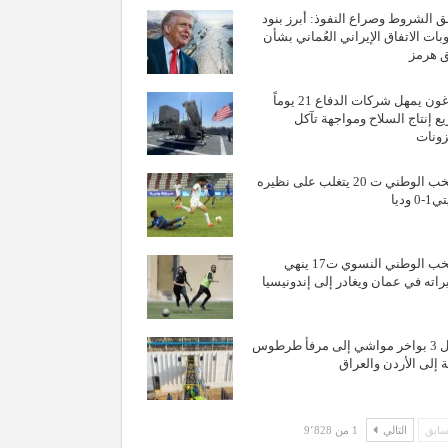
 الشروط وصراع النفوذ: أبرز بنود
ات الاتفاق الإيراني العُماني بشأن
 هرمز
البنتاغون يمهل شركات الدفاع 21 يوماً
ع إنتاج السلاح ومواجهة تآكل
ونات
المنتخب الوطني ت 20 يتغلب على نظيره
 وديا
المنتخب الوطني النسوي ت17 ينهي
اته في عمان ويغادر إلى إندونيسيا
وصول 3 بواخر مواشي إلى مرفأ طرطوس
 إلى الأردن والعراق
ابق
التالي
1 من 9٬828