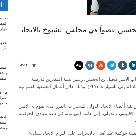
آخ
طقس 
الممل
لحسين عضواً في مجلس الشيوخ بالاتحاد
حراري
تقديم
الأزر
4٬413
استنز
أشهر 
خاب الأمير فيصل بن الحسين, رئيس هيئة المديرين للأردنية
لرياضة السيارات، عضواً في مجلس الشيوخ بالاتحاد الدولي للسيارات (FIA)، وذلك خلال أعمال الجمعية العمومية
أسرار
والجه
قة أعضاء الاتحاد الدولي للسيارات بالدور الذي يقوم به الامير
لإقليمي والدولي، إلى جانب إسهاماته في دعم مبادئ الحوكمة
.
أسبوع
وسط 
ئة حوكمة عليا تُعنى بالإشراف على التزام الاتحاد بمبادئ